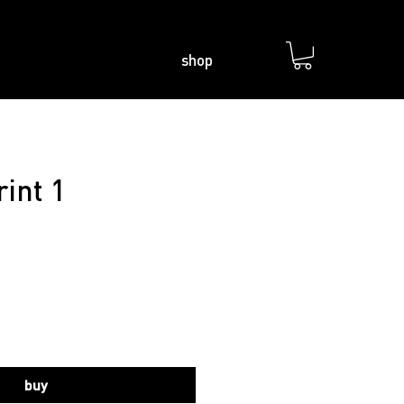
shop
rint 1
buy